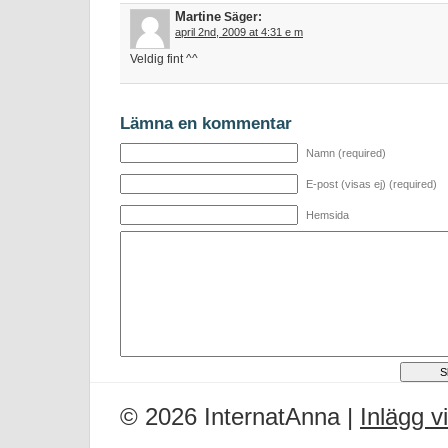
Martine
Säger:
april 2nd, 2009 at 4:31 e m
Veldig fint ^^
Lämna en kommentar
Namn (required)
E-post (visas ej) (required)
Hemsida
© 2026 InternatAnna |
Inlägg v