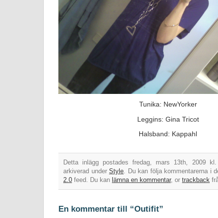
Tunika: NewYorker
Leggins: Gina Tricot
Halsband: Kappahl
Detta inlägg postades fredag, mars 13th, 2009 kl
arkiverad under
Style
. Du kan följa kommentarerna i d
2.0
feed. Du kan
lämna en kommentar
, or
trackback
fr
En kommentar till “Outifit”